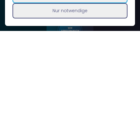
Nur notwendige
In der Metallverarbeitung zählen Präzision und Lieferzuverlässigkeit.
Verfahren wie Tiefziehen, Stanzen, Laserschneiden und
Transferpressen setzen wir so ein, dass reproduzierbare und
wirtschaftliche Ergebnisse entstehen. Unsere Abläufe orientieren sich
an den Anforderungen der ISO 9001, sodass stabile Qualität und klare
Prozesse sichergestellt sind, auch ohne formale Zertifizierung. Für Sie
bedeutet das: Bauteile, die technisch passen, dauerhaft belastbar
sind und in der Serie zuverlässig funktionieren.